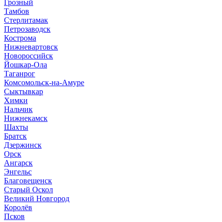
Грозный
Тамбов
Стерлитамак
Петрозаводск
Кострома
Нижневартовск
Новороссийск
Йошкар-Ола
Таганрог
Комсомольск-на-Амуре
Сыктывкар
Химки
Нальчик
Нижнекамск
Шахты
Братск
Дзержинск
Орск
Ангарск
Энгельс
Благовещенск
Старый Оскол
Великий Новгород
Королёв
Псков