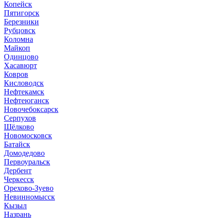
Копейск
Пятигорск
Березники
Рубцовск
Коломна
Майкоп
Одинцово
Хасавюрт
Ковров
Кисловодск
Нефтекамск
Нефтеюганск
Новочебоксарск
Серпухов
Щёлково
Новомосковск
Батайск
Домодедово
Первоуральск
Дербент
Черкесск
Орехово-Зуево
Невинномысск
Кызыл
Назрань