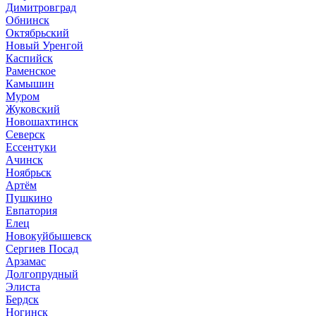
Димитровград
Обнинск
Октябрьский
Новый Уренгой
Каспийск
Раменское
Камышин
Муром
Жуковский
Новошахтинск
Северск
Ессентуки
Ачинск
Ноябрьск
Артём
Пушкино
Евпатория
Елец
Новокуйбышевск
Сергиев Посад
Арзамас
Долгопрудный
Элиста
Бердск
Ногинск