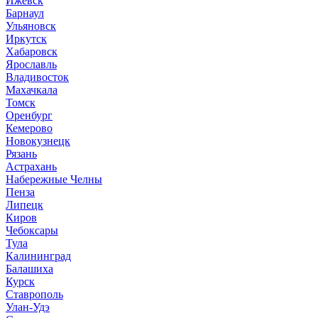
Ижевск
Барнаул
Ульяновск
Иркутск
Хабаровск
Ярославль
Владивосток
Махачкала
Томск
Оренбург
Кемерово
Новокузнецк
Рязань
Астрахань
Набережные Челны
Пенза
Липецк
Киров
Чебоксары
Тула
Калининград
Балашиха
Курск
Ставрополь
Улан-Удэ