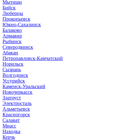
Мытищи
Бийск
Люберцы
Прокопьевск
Южно-Сахалинск
Балаково
Армавир
Рыбинск
Северодвинск
Абакан
Петропавловск-Камчатский
Норильск
Сызрань
Волгодонск
Уссурийск
Каменск-Уральский
Новочеркасск
Златоуст
Электросталь
Альметьевск
Красногорск
Салават
Миасс
Находка
Керчь