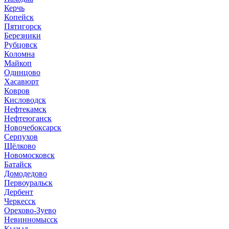
Керчь
Копейск
Пятигорск
Березники
Рубцовск
Коломна
Майкоп
Одинцово
Хасавюрт
Ковров
Кисловодск
Нефтекамск
Нефтеюганск
Новочебоксарск
Серпухов
Щёлково
Новомосковск
Батайск
Домодедово
Первоуральск
Дербент
Черкесск
Орехово-Зуево
Невинномысск
Кызыл