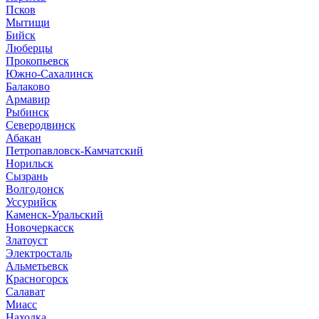
Псков
Мытищи
Бийск
Люберцы
Прокопьевск
Южно-Сахалинск
Балаково
Армавир
Рыбинск
Северодвинск
Абакан
Петропавловск-Камчатский
Норильск
Сызрань
Волгодонск
Уссурийск
Каменск-Уральский
Новочеркасск
Златоуст
Электросталь
Альметьевск
Красногорск
Салават
Миасс
Находка