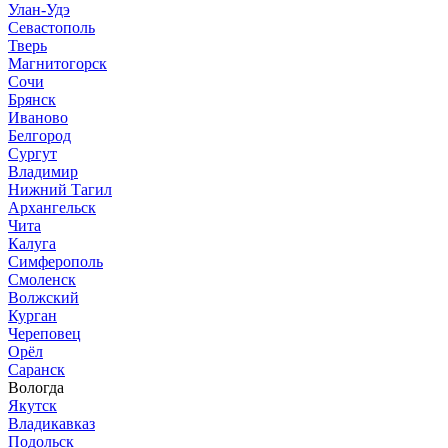
Улан-Удэ
Севастополь
Тверь
Магнитогорск
Сочи
Брянск
Иваново
Белгород
Сургут
Владимир
Нижний Тагил
Архангельск
Чита
Калуга
Симферополь
Смоленск
Волжский
Курган
Череповец
Орёл
Саранск
Вологда
Якутск
Владикавказ
Подольск