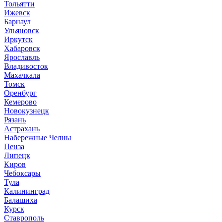
Тольятти
Ижевск
Барнаул
Ульяновск
Иркутск
Хабаровск
Ярославль
Владивосток
Махачкала
Томск
Оренбург
Кемерово
Новокузнецк
Рязань
Астрахань
Набережные Челны
Пенза
Липецк
Киров
Чебоксары
Тула
Калининград
Балашиха
Курск
Ставрополь