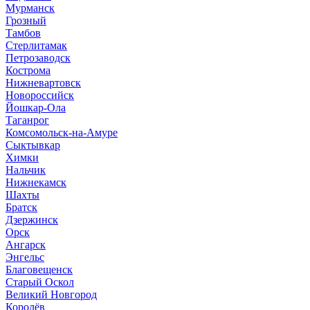
Мурманск
Грозный
Тамбов
Стерлитамак
Петрозаводск
Кострома
Нижневартовск
Новороссийск
Йошкар-Ола
Таганрог
Комсомольск-на-Амуре
Сыктывкар
Химки
Нальчик
Нижнекамск
Шахты
Братск
Дзержинск
Орск
Ангарск
Энгельс
Благовещенск
Старый Оскол
Великий Новгород
Королёв