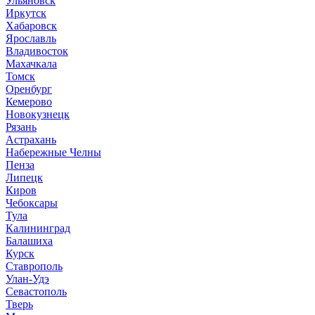
Ульяновск
Иркутск
Хабаровск
Ярославль
Владивосток
Махачкала
Томск
Оренбург
Кемерово
Новокузнецк
Рязань
Астрахань
Набережные Челны
Пенза
Липецк
Киров
Чебоксары
Тула
Калининград
Балашиха
Курск
Ставрополь
Улан-Удэ
Севастополь
Тверь