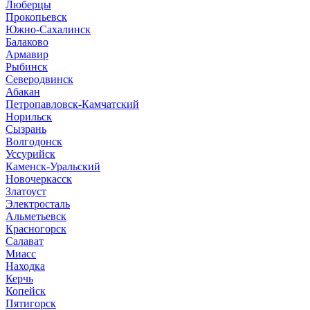
Люберцы
Прокопьевск
Южно-Сахалинск
Балаково
Армавир
Рыбинск
Северодвинск
Абакан
Петропавловск-Камчатский
Норильск
Сызрань
Волгодонск
Уссурийск
Каменск-Уральский
Новочеркасск
Златоуст
Электросталь
Альметьевск
Красногорск
Салават
Миасс
Находка
Керчь
Копейск
Пятигорск