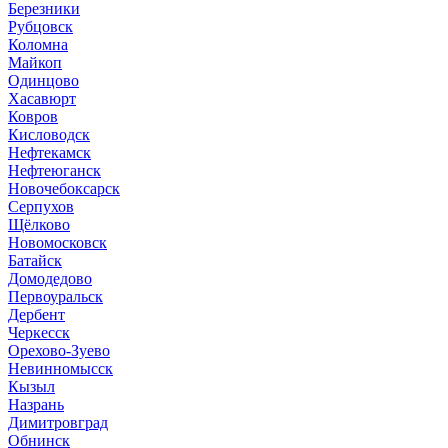
Березники
Рубцовск
Коломна
Майкоп
Одинцово
Хасавюрт
Ковров
Кисловодск
Нефтекамск
Нефтеюганск
Новочебоксарск
Серпухов
Щёлково
Новомосковск
Батайск
Домодедово
Первоуральск
Дербент
Черкесск
Орехово-Зуево
Невинномысск
Кызыл
Назрань
Димитровград
Обнинск