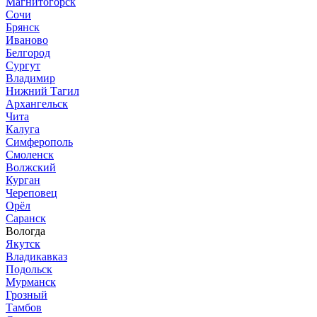
Магнитогорск
Сочи
Брянск
Иваново
Белгород
Сургут
Владимир
Нижний Тагил
Архангельск
Чита
Калуга
Симферополь
Смоленск
Волжский
Курган
Череповец
Орёл
Саранск
Вологда
Якутск
Владикавказ
Подольск
Мурманск
Грозный
Тамбов