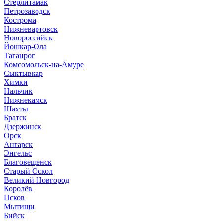
Стерлитамак
Петрозаводск
Кострома
Нижневартовск
Новороссийск
Йошкар-Ола
Таганрог
Комсомольск-на-Амуре
Сыктывкар
Химки
Нальчик
Нижнекамск
Шахты
Братск
Дзержинск
Орск
Ангарск
Энгельс
Благовещенск
Старый Оскол
Великий Новгород
Королёв
Псков
Мытищи
Бийск