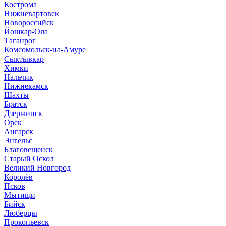
Кострома
Нижневартовск
Новороссийск
Йошкар-Ола
Таганрог
Комсомольск-на-Амуре
Сыктывкар
Химки
Нальчик
Нижнекамск
Шахты
Братск
Дзержинск
Орск
Ангарск
Энгельс
Благовещенск
Старый Оскол
Великий Новгород
Королёв
Псков
Мытищи
Бийск
Люберцы
Прокопьевск