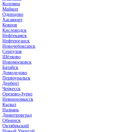
Коломна
Майкоп
Одинцово
Хасавюрт
Ковров
Кисловодск
Нефтекамск
Нефтеюганск
Новочебоксарск
Серпухов
Щёлково
Новомосковск
Батайск
Домодедово
Первоуральск
Дербент
Черкесск
Орехово-Зуево
Невинномысск
Кызыл
Назрань
Димитровград
Обнинск
Октябрьский
Новый Уренгой