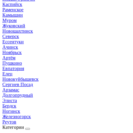
Каспийск
Раменское
Камышин
Муром
Жуковский
Новошахтинск
Северск
Ессентуки
Ачинск
Ноябрьск
Артём
Пушкино
Евпатория
Елец
Новокуйбышевск
Сергиев Посад
Арзамас
Долгопрудный
Элиста
Бердск
Ногинск
Железногорск
Реутов
Категории