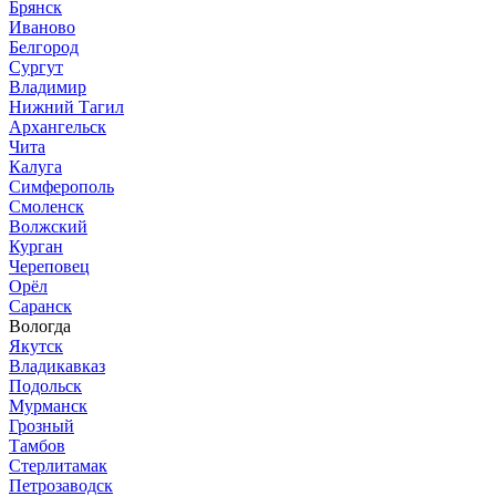
Брянск
Иваново
Белгород
Сургут
Владимир
Нижний Тагил
Архангельск
Чита
Калуга
Симферополь
Смоленск
Волжский
Курган
Череповец
Орёл
Саранск
Вологда
Якутск
Владикавказ
Подольск
Мурманск
Грозный
Тамбов
Стерлитамак
Петрозаводск