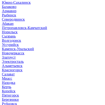
Южно-Сахалинск
Балаково
Армавир
Рыбинск
Северодвинск
Абакан
Петропавловск-Камчатский
Норильск
Сызрань
Волгодонск
Уссурийск
Каменск-Уральский
Новочеркасск
Златоуст
Электросталь
Альметьевск
Красногорск
Салават
Миасс
Находка
Керчь
Копейск
Пятигорск
Березники
Рубцовск